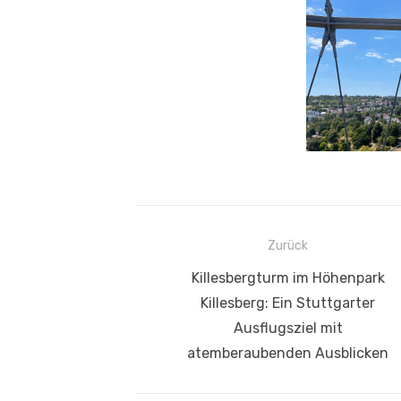
Beitragsnavigation
Zurück
Vorheriger
Killesbergturm im Höhenpark
Beitrag:
Killesberg: Ein Stuttgarter
Ausflugsziel mit
atemberaubenden Ausblicken