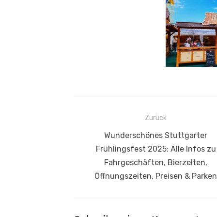
Beitragsnavigation
Zurück
Vorheriger
Wunderschönes Stuttgarter
Beitrag:
Frühlingsfest 2025: Alle Infos zu
Fahrgeschäften, Bierzelten,
Öffnungszeiten, Preisen & Parken