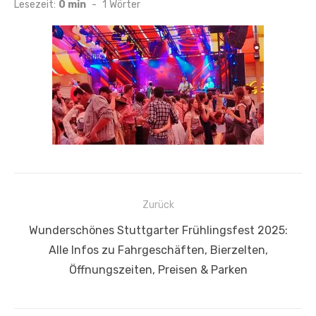
am
Lesezeit:
0 min
-
1
Wörter
Beitragsnavigation
Zurück
Vorheriger
Wunderschönes Stuttgarter Frühlingsfest 2025:
Beitrag:
Alle Infos zu Fahrgeschäften, Bierzelten,
Öffnungszeiten, Preisen & Parken