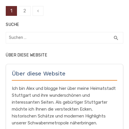
Seitennummerierung
1
2
‹
der
SUCHE
Beiträge
Suchen
SUC
search
nach:
ÜBER DIESE WEBSITE
Über diese Website
Ich bin Alex und blogge hier über meine Heimatstadt
Stuttgart und ihre wunderschönen und
interessanten Seiten. Als gebürtiger Stuttgarter
möchte ich Ihnen die versteckten Ecken,
historischen Schätze und modernen Highlights
unserer Schwabenmetropole näherbringen.