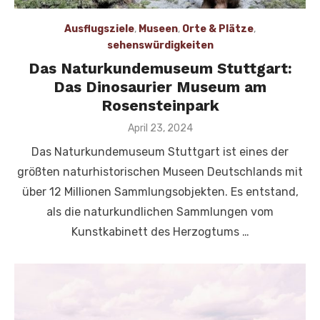
Ausflugsziele
,
Museen
,
Orte & Plätze
,
sehenswürdigkeiten
Das Naturkundemuseum Stuttgart:
Das Dinosaurier Museum am
Rosensteinpark
Veröffentlicht
April 23, 2024
am
Das Naturkundemuseum Stuttgart ist eines der
größten naturhistorischen Museen Deutschlands mit
über 12 Millionen Sammlungsobjekten. Es entstand,
als die naturkundlichen Sammlungen vom
Kunstkabinett des Herzogtums …