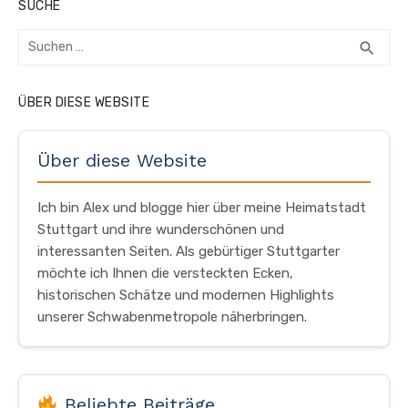
SUCHE
Suchen
SUC
search
nach:
ÜBER DIESE WEBSITE
Über diese Website
Ich bin Alex und blogge hier über meine Heimatstadt
Stuttgart und ihre wunderschönen und
interessanten Seiten. Als gebürtiger Stuttgarter
möchte ich Ihnen die versteckten Ecken,
historischen Schätze und modernen Highlights
unserer Schwabenmetropole näherbringen.
Beliebte Beiträge