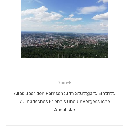
Beitragsnavigation
Zurück
Vorheriger
Alles über den Fernsehturm Stuttgart: Eintritt,
Beitrag:
kulinarisches Erlebnis und unvergessliche
Ausblicke