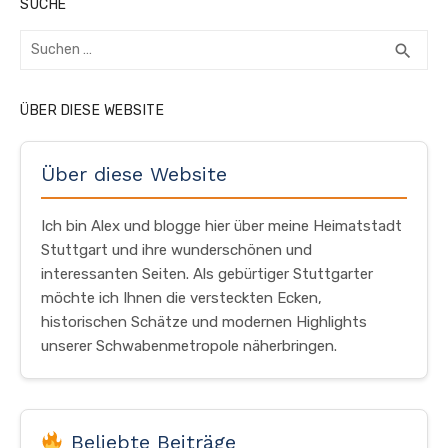
SUCHE
Suchen
SUC
search
nach:
ÜBER DIESE WEBSITE
Über diese Website
Ich bin Alex und blogge hier über meine Heimatstadt
Stuttgart und ihre wunderschönen und
interessanten Seiten. Als gebürtiger Stuttgarter
möchte ich Ihnen die versteckten Ecken,
historischen Schätze und modernen Highlights
unserer Schwabenmetropole näherbringen.
Beliebte Beiträge