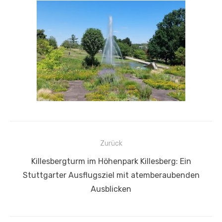
Beitragsnavigation
Zurück
Vorheriger
Killesbergturm im Höhenpark Killesberg: Ein
Beitrag:
Stuttgarter Ausflugsziel mit atemberaubenden
Ausblicken