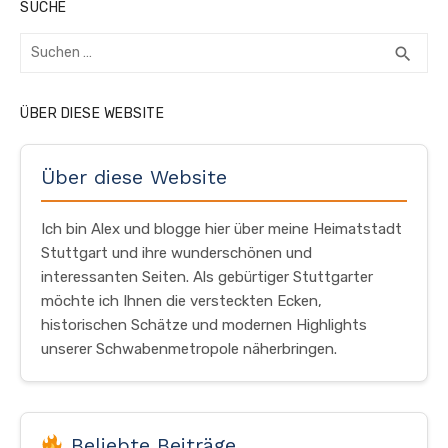
SUCHE
Suchen
SUC
search
nach:
ÜBER DIESE WEBSITE
Über diese Website
Ich bin Alex und blogge hier über meine Heimatstadt
Stuttgart und ihre wunderschönen und
interessanten Seiten. Als gebürtiger Stuttgarter
möchte ich Ihnen die versteckten Ecken,
historischen Schätze und modernen Highlights
unserer Schwabenmetropole näherbringen.
Beliebte Beiträge