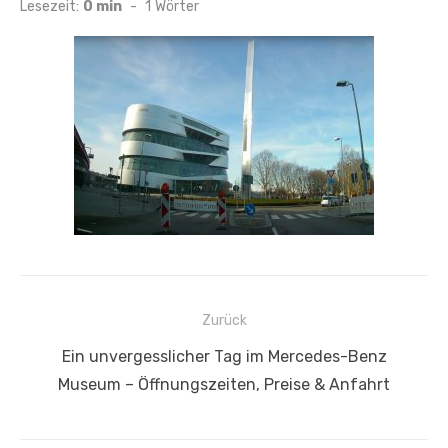
am
Lesezeit:
0 min
-
1
Wörter
Beitragsnavigation
Zurück
Vorheriger
Ein unvergesslicher Tag im Mercedes-Benz
Beitrag:
Museum – Öffnungszeiten, Preise & Anfahrt