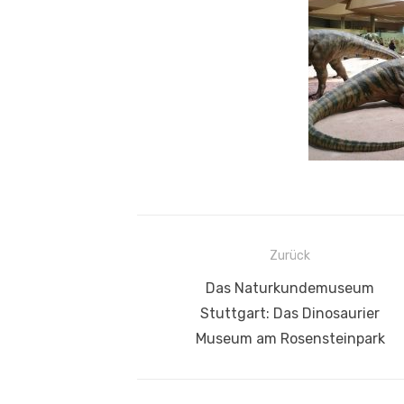
Beitragsnavigation
Zurück
Vorheriger
Das Naturkundemuseum
Beitrag:
Stuttgart: Das Dinosaurier
Museum am Rosensteinpark