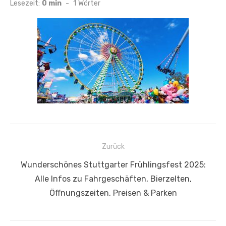
am
Lesezeit:
0 min
-
1
Wörter
Beitragsnavigation
Zurück
Vorheriger
Wunderschönes Stuttgarter Frühlingsfest 2025:
Beitrag:
Alle Infos zu Fahrgeschäften, Bierzelten,
Öffnungszeiten, Preisen & Parken