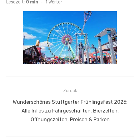
am
Lesezeit:
0 min
-
1
Wörter
Beitragsnavigation
Zurück
Vorheriger
Wunderschönes Stuttgarter Frühlingsfest 2025:
Beitrag:
Alle Infos zu Fahrgeschäften, Bierzelten,
Öffnungszeiten, Preisen & Parken