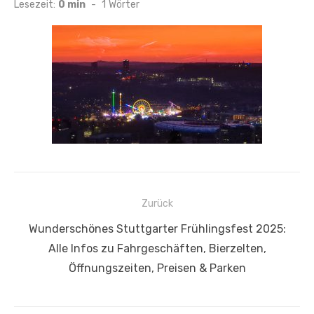
am
Lesezeit:
0 min
-
1
Wörter
Beitragsnavigation
Zurück
Vorheriger
Wunderschönes Stuttgarter Frühlingsfest 2025:
Beitrag:
Alle Infos zu Fahrgeschäften, Bierzelten,
Öffnungszeiten, Preisen & Parken