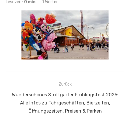
am
Lesezeit:
0 min
-
1
Wörter
Beitragsnavigation
Zurück
Vorheriger
Wunderschönes Stuttgarter Frühlingsfest 2025:
Beitrag:
Alle Infos zu Fahrgeschäften, Bierzelten,
Öffnungszeiten, Preisen & Parken