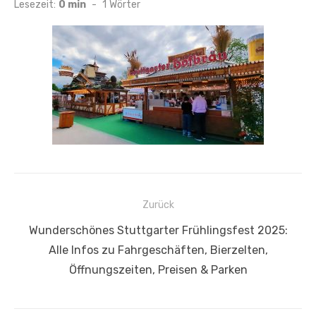
am
Lesezeit:
0 min
-
1
Wörter
Beitragsnavigation
Zurück
Vorheriger
Wunderschönes Stuttgarter Frühlingsfest 2025:
Beitrag:
Alle Infos zu Fahrgeschäften, Bierzelten,
Öffnungszeiten, Preisen & Parken