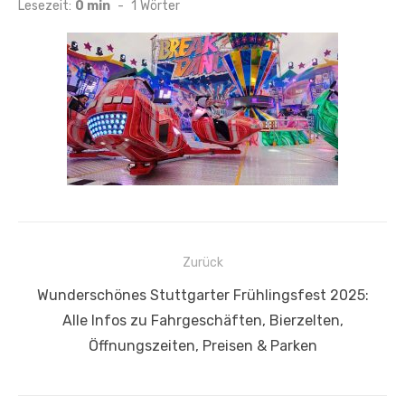
am
Lesezeit:
0 min
-
1
Wörter
Beitragsnavigation
Zurück
Vorheriger
Wunderschönes Stuttgarter Frühlingsfest 2025:
Beitrag:
Alle Infos zu Fahrgeschäften, Bierzelten,
Öffnungszeiten, Preisen & Parken