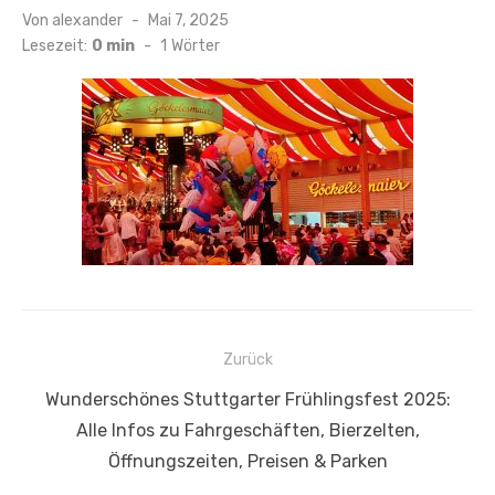
Veröffentlicht
Von
alexander
Mai 7, 2025
am
Lesezeit:
0 min
-
1
Wörter
Beitragsnavigation
Zurück
Vorheriger
Wunderschönes Stuttgarter Frühlingsfest 2025:
Beitrag:
Alle Infos zu Fahrgeschäften, Bierzelten,
Öffnungszeiten, Preisen & Parken