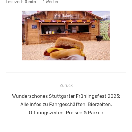
am
Lesezeit:
0 min
-
1
Wörter
Beitragsnavigation
Zurück
Vorheriger
Wunderschönes Stuttgarter Frühlingsfest 2025:
Beitrag:
Alle Infos zu Fahrgeschäften, Bierzelten,
Öffnungszeiten, Preisen & Parken